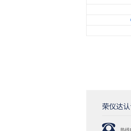
荣仪达认
热线