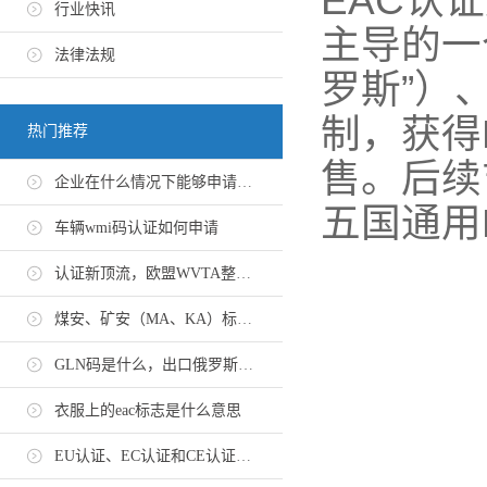
EAC认
行业快讯
主导的一
法律法规
罗斯”）
制，获得
热门推荐
售。后续
企业在什么情况下能够申请EN 10204-3.1证书
五国通用
车辆wmi码认证如何申请
认证新顶流，欧盟WVTA整车认证怎么申请？
煤安、矿安（MA、KA）标志认证办理流程
GLN码是什么，出口俄罗斯GTIN码办理流程
衣服上的eac标志是什么意思
EU认证、EC认证和CE认证有什么区别