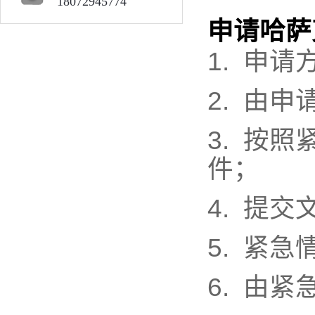
18072945774
申请哈萨
1.
申请
2.
由申
3.
按照
件；
4.
提交
5.
紧急
6.
由紧