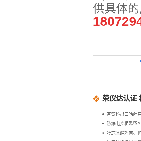
供具体的
180729
荣仪达认证 
茶饮料出口哈萨克
防爆电控柜欧盟A
冷冻冰鲜鸡肉、鸭