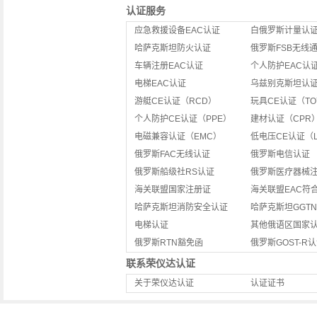
认证服务
应急救援设备EAC认证
白俄罗斯计量认
哈萨克斯坦防火认证
俄罗斯FSB无线
车辆注册EAC认证
个人防护EAC认
电梯EAC认证
乌兹别克斯坦认
游艇CE认证（RCD）
玩具CE认证（TO
个人防护CE认证（PPE）
建材认证（CPR
电磁兼容认证（EMC）
低电压CE认证（L
俄罗斯FAC无线认证
俄罗斯电信认证
俄罗斯船级社RS认证
俄罗斯医疗器械
海关联盟国家注册证
海关联盟EAC符
哈萨克斯坦消防安全认证
哈萨克斯坦GGT
电梯认证
其他俄语区国家
俄罗斯RTN豁免函
俄罗斯GOST-R
联系荣仪达认证
关于荣仪达认证
认证证书