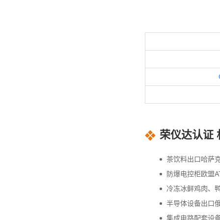
荣仪达认证 
茶饮料出口哈萨克
防爆电控柜欧盟A
冷冻冰鲜鸡肉、鸭
半导体设备出口俄
集成电路配套设备