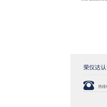
荣仪达认
热线