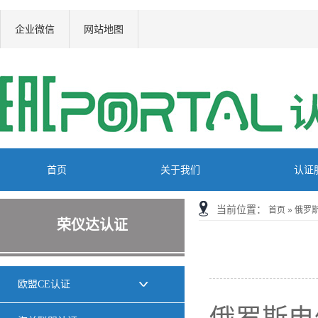
企业微信
网站地图
首页
关于我们
认证
当前位置：
首页
»
俄罗
荣仪达认证
欧盟CE认证