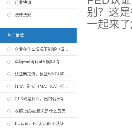
PED认
行业快讯
别？这是
法律法规
一起来了
热门推荐
企业在什么情况下能够申请EN 10204-3.1证书
车辆wmi码认证如何申请
认证新顶流，欧盟WVTA整车认证怎么申请？
煤安、矿安（MA、KA）标志认证办理流程
GLN码是什么，出口俄罗斯GTIN码办理流程
衣服上的eac标志是什么意思
EU认证、EC认证和CE认证有什么区别