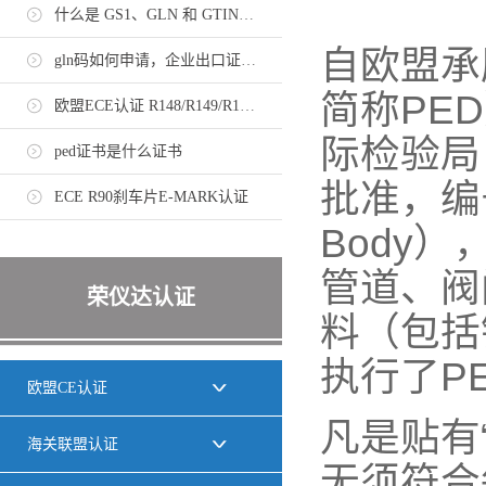
什么是 GS1、GLN 和 GTIN，如何申请？
自欧盟承压设
gln码如何申请，企业出口证书需持有gln码
简称PE
欧盟ECE认证 R148/R149/R150法规标准
际检验局（
ped证书是什么证书
批准，编号
ECE R90刹车片E-MARK认证
Body
管道、阀
荣仪达认证
料（包括
执行了P
欧盟CE认证
凡是贴有
海关联盟认证
无须符合