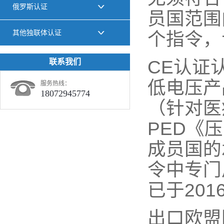
俄罗斯认证
员国范围
其他独联体认证
个指令，
CE认证
联系我们
低电压产
服务热线：
18072945774
（针对医
PED《压
成员国的
令中专门
已于201
出口欧盟