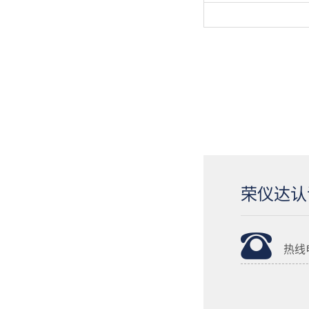
荣仪达认
热线