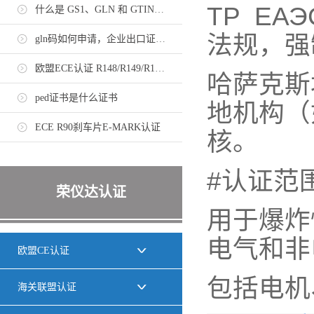
ТР ЕА
什么是 GS1、GLN 和 GTIN，如何申请？
法规，强
gln码如何申请，企业出口证书需持有gln码
欧盟ECE认证 R148/R149/R150法规标准
哈萨克斯
ped证书是什么证书
地机构（
ECE R90刹车片E-MARK认证
核。
#认证范
荣仪达认证
用于爆炸
电气和非
欧盟CE认证
包括电机
海关联盟认证