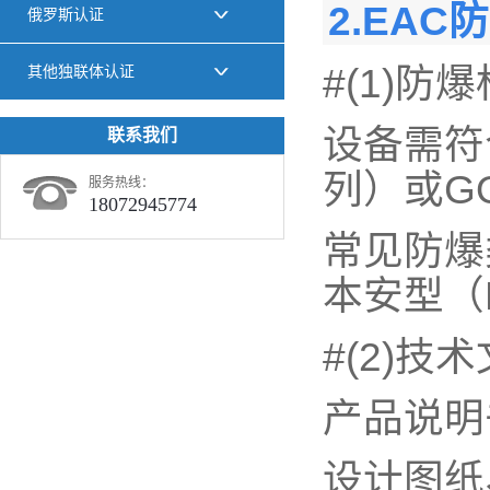
2.EA
俄罗斯认证
#(1)防
其他独联体认证
设备需符合
联系我们
列）或GO
服务热线：
18072945774
常见防爆
本安型（E
#(2)技
产品说明
设计图纸