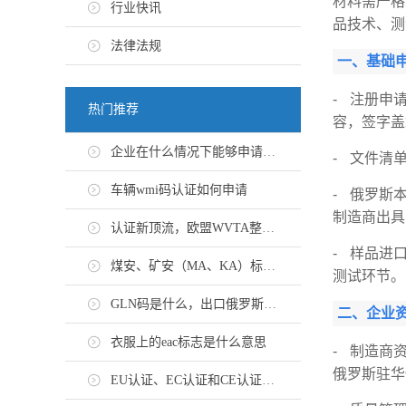
材料需严格
行业快讯
品技术、测
法律法规
一、基础
- 注册申
热门推荐
容，签字盖
企业在什么情况下能够申请EN 10204-3.1证书
- 文件清
车辆wmi码认证如何申请
- 俄罗斯
制造商出具
认证新顶流，欧盟WVTA整车认证怎么申请？
- 样品进
煤安、矿安（MA、KA）标志认证办理流程
测试环节。
GLN码是什么，出口俄罗斯GTIN码办理流程
二、企业
衣服上的eac标志是什么意思
- 制造商
俄罗斯驻华
EU认证、EC认证和CE认证有什么区别