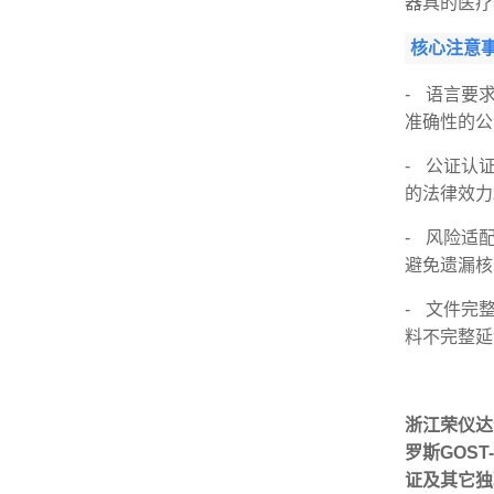
器具的医疗
核心注意
- 语言要
准确性的公
- 公证认
的法律效力
- 风险适
避免遗漏核
- 文件完
料不完整延
浙江荣仪达认
罗斯GOS
证及其它独联