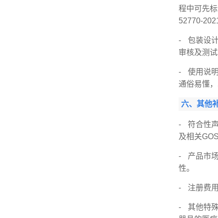
程中可先标
52770-2
- 包装设
审核及测试
- 使用说
通俗易懂，
六、其他
- 符合性
及相关GO
- 产品市
性。
- 注册费
- 其他特