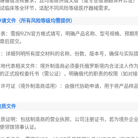
遵循俄法规要求，且均需提供俄文版（或专业俄语翻译并公证）
试临床等全环节，适配不同风险等级医疗器械需求。
申请文件（所有风险等级均需提供）
请表：需按RZN官方格式填写，明确产品名称、型号规格、预期
章后提交。
单：详细列明所有提交材料的名称、份数、版本号，确保与实际提
本地代表相关文件：境外制造商必须委托俄罗斯境内合法法人作
的正式授权委托书（需公证），明确俄代的职责的权限（如对接
口许可证（境外制造商适用）：由俄代协助申请，用于将产品样
资质文件
资质证明：包括制造商的营业执照、公司注册证书，若为境外企业
使领馆领事认证。