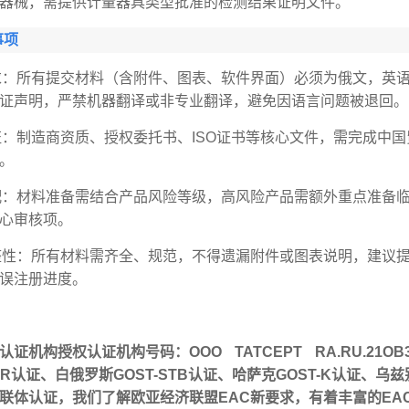
器械，需提供计量器具类型批准的检测结果证明文件。
事项
求：所有提交材料（含附件、图表、软件界面）必须为俄文，英
证声明，严禁机器翻译或非专业翻译，避免因语言问题被退回。
证：制造商资质、授权委托书、ISO证书等核心文件，需完成中
。
配：材料准备需结合产品风险等级，高风险产品需额外重点准备
心审核项。
整性：所有材料需齐全、规范，不得遗漏附件或图表说明，建议
误注册进度。
证机构授权认证机构号码：ООО ТАТСЕРТ RA.RU.21О
T-R认证、白俄罗斯GOST-STB认证、哈萨克GOST-K认证、
体认证，我们了解欧亚经济联盟EAC新要求，有着丰富的EAC、CU-