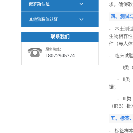
俄罗斯认证
求，确保软
四、测试
其他独联体认证
- 本土测
生物相容性
联系我们
件（与人体
服务热线：
18072945774
- 临床试
- I类（
- II类
据；
- III
（IRB）
五、标签
- 标签样