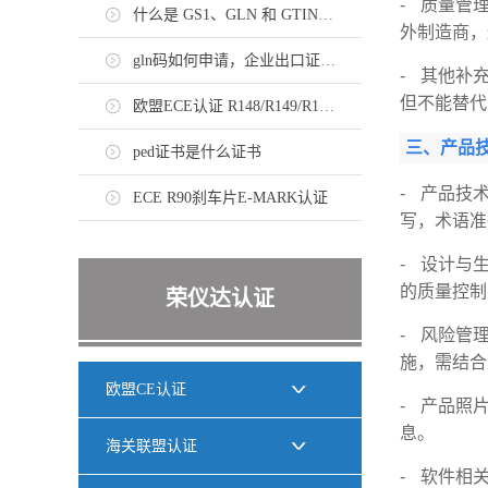
- 质量管理
什么是 GS1、GLN 和 GTIN，如何申请？
外制造商，
gln码如何申请，企业出口证书需持有gln码
- 其他补
但不能替代
欧盟ECE认证 R148/R149/R150法规标准
三、产品
ped证书是什么证书
- 产品技
ECE R90刹车片E-MARK认证
写，术语准
- 设计与
的质量控制
荣仪达认证
- 风险管
施，需结合
欧盟CE认证
- 产品照
息。
海关联盟认证
- 软件相