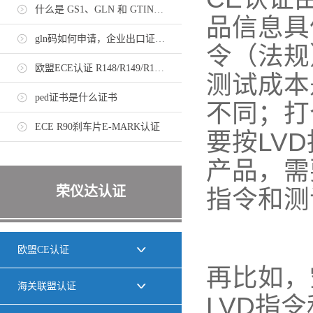
什么是 GS1、GLN 和 GTIN，如何申请？
品信息具
gln码如何申请，企业出口证书需持有gln码
令（法规
欧盟ECE认证 R148/R149/R150法规标准
测试成本
ped证书是什么证书
不同；打
ECE R90刹车片E-MARK认证
要按LV
产品，需
荣仪达认证
指令和测
欧盟CE认证
再比如，
海关联盟认证
LVD指