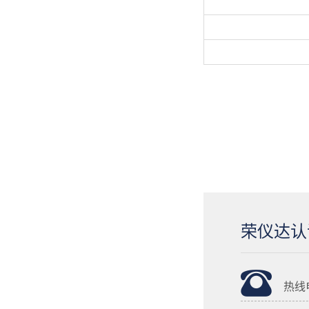
荣仪达认
热线