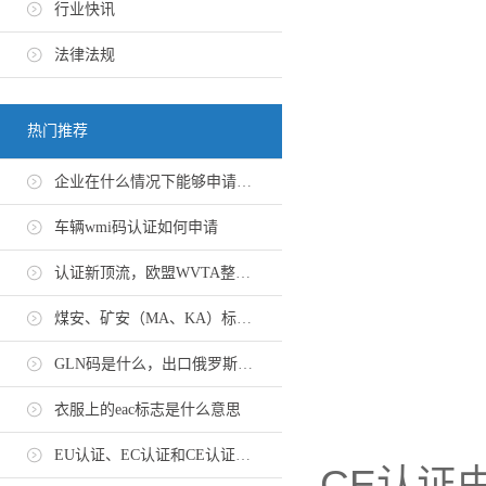
行业快讯
法律法规
热门推荐
企业在什么情况下能够申请EN 10204-3.1证书
车辆wmi码认证如何申请
认证新顶流，欧盟WVTA整车认证怎么申请？
煤安、矿安（MA、KA）标志认证办理流程
GLN码是什么，出口俄罗斯GTIN码办理流程
衣服上的eac标志是什么意思
EU认证、EC认证和CE认证有什么区别
C
E认证